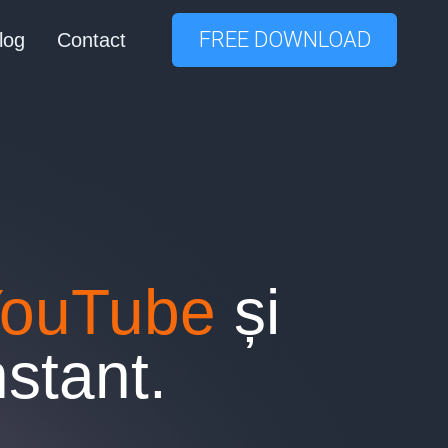
FREE DOWNLOAD
log
Contact
 YouTube
și
stant.