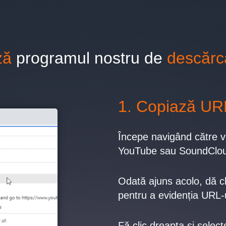
ză
programul nostru de
descăr
1. Copiază URL-
Începe navigând către v
YouTube sau SoundClo
Odată ajuns acolo, dă c
pentru a evidenția URL-u
Fă clic dreapta și selec