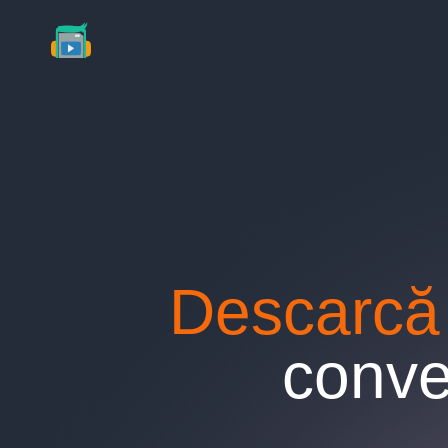
Skip
to
content
Descarcă
conve