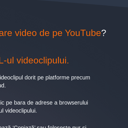
care
v
i
d
e
o
de pe YouTube
?
ul videoclipului.
ideoclipul dorit pe platforme precum
ud.
lic pe bara de adrese a browserului
l videoclipului.
tează ‘Copiază’ sau folosește pur și