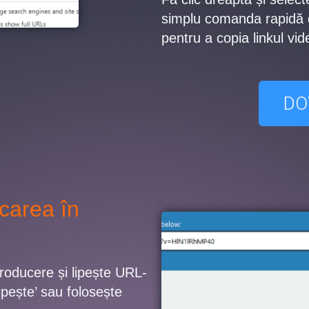
simplu comanda rapidă d
pentru a copia linkul vide
DO
carea în
roducere și lipește URL-
ipește’ sau folosește